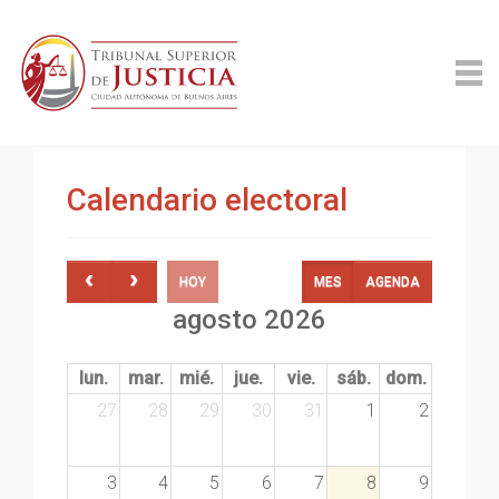
Calendario electoral
HOY
MES
AGENDA
agosto 2026
lun.
mar.
mié.
jue.
vie.
sáb.
dom.
27
28
29
30
31
1
2
3
4
5
6
7
8
9