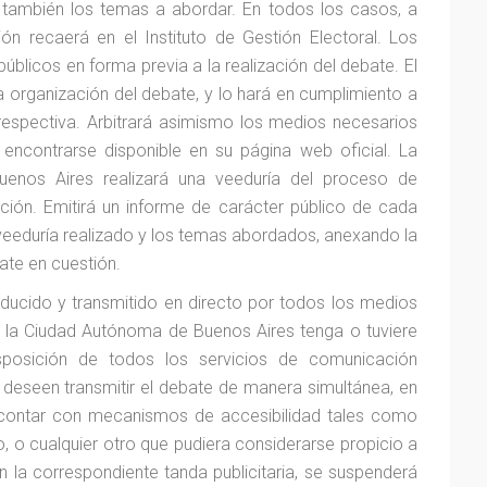
también los temas a abordar. En todos los casos, a
ión recaerá en el Instituto de Gestión Electoral. Los
úblicos en forma previa a la realización del debate. El
la organización del debate, y lo hará en cumplimiento a
respectiva. Arbitrará asimismo los medios necesarios
 encontrarse disponible en su página web oficial. La
uenos Aires realizará una veeduría del proceso de
ción. Emitirá un informe de carácter público de cada
 veeduría realizado y los temas abordados, anexando la
ate en cuestión.
ducido y transmitido en directo por todos los medios
ue la Ciudad Autónoma de Buenos Aires tenga o tuviere
isposición de todos los servicios de comunicación
e deseen transmitir el debate de manera simultánea, en
be contar con mecanismos de accesibilidad tales como
to, o cualquier otro que pudiera considerarse propicio a
en la correspondiente tanda publicitaria, se suspenderá