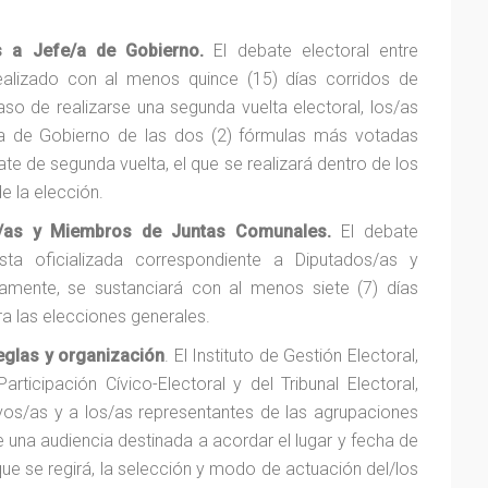
as a Jefe/a de Gobierno.
El debate electoral entre
alizado con al menos quince (15) días corridos de
aso de realizarse una segunda vuelta electoral, los/as
a de Gobierno de las dos (2) fórmulas más votadas
e de segunda vuelta, el que se realizará dentro de los
de la elección.
os/as y Miembros de Juntas Comunales.
El debate
sta oficializada correspondiente a Diputados/as y
mente, se sustanciará con al menos siete (7) días
ra las elecciones generales.
reglas y organización
. El Instituto de Gestión Electoral,
rticipación Cívico-Electoral y del Tribunal Electoral,
vos/as y a los/as representantes de las agrupaciones
de una audiencia destinada a acordar el lugar y fecha de
que se regirá, la selección y modo de actuación del/los