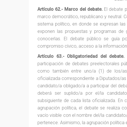
Artículo 62.- Marco del debate.
El debate p
marco democrático, republicano y neutral. Con
sistema político, en donde se expresan las 
exponen las propuestas y programas de g
conocerlas. El debate público se guía por
compromiso cívico, acceso a la información, 
Artículo 63.- Obligatoriedad del debate.
S
participación de debates preelectorales pú
como también entre uno/a (1) de los/as
oficializada correspondiente a Diputados/a
candidato/a obligado/a a participar del de
deberá ser suplido/a por el/la candidat
subsiguiente de cada lista oficializada. E
agrupación política, el debate se realiza c
vacío visible con el nombre del/la candidato/
pertenece. Asimismo, la agrupación política