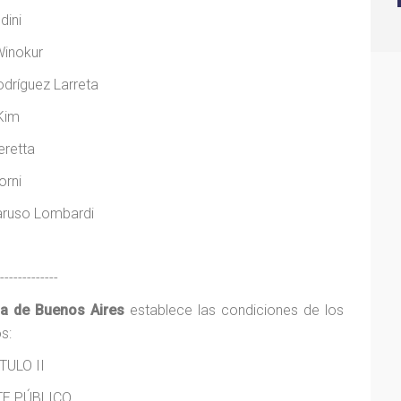
dini
Winokur
odríguez Larreta
 Kim
eretta
orni
Caruso Lombardi
-----
ma de Buenos Aires
establece las condiciones de los
s:
II
ICO