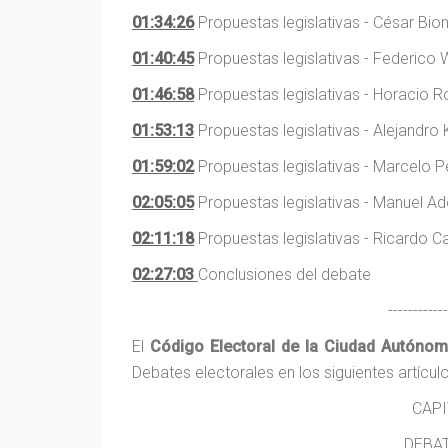
01:34:26
Propuestas legislativas - César Bion
01:40:45
Propuestas legislativas - Federico 
01:46:58
Propuestas legislativas - Horacio R
01:53:13
Propuestas legislativas - Alejandro
01:59:02
Propuestas legislativas - Marcelo P
02:05:05
Propuestas legislativas - Manuel Ad
02:11:18
Propuestas legislativas - Ricardo 
02:27:03
Conclusiones del debate
--------------------
El
Código Electoral de la Ciudad Autóno
Debates electorales en los siguientes artículo
CAPITULO 
DEBATE PÚBL