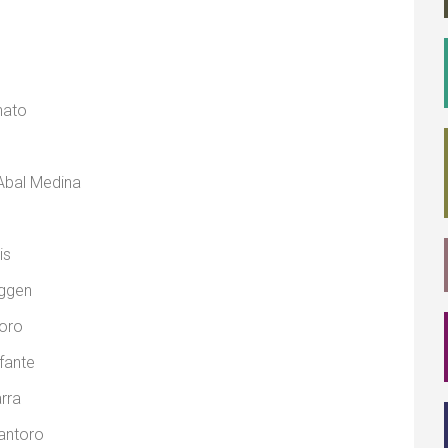
nato
 Abal Medina
is
iggen
toro
fante
rra
Santoro