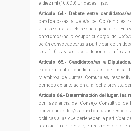
a diez mil (10.000) Unidades Fijas.
Artículo 64.- Debate entre candidatos/
candidatos/as a Jefe/a de Gobierno es re
antelación a las elecciones generales. En c
candidatos/as a ocupar el cargo de Jefe/
serán convocados/as a participar de un debat
diez (10) días corridos anteriores a la fecha 
Artículo 65.- Candidatos/as a Diputad
electoral entre candidatos/as de cada li
Miembros de Juntas Comunales, respectiva
corridos de antelación a la fecha prevista pa
Artículo 66.- Determinación del lugar, las 
con asistencia del Consejo Consultivo de Pa
convocará a los/as candidatos/as respecti
políticas a las que pertenecen, a participar 
realización del debate, el reglamento por el 