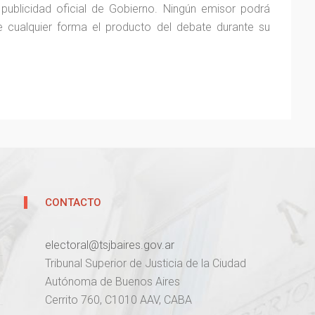
ublicidad oficial de Gobierno. Ningún emisor podrá
de cualquier forma el producto del debate durante su
CONTACTO
electoral@tsjbaires.gov.ar
Tribunal Superior de Justicia de la Ciudad
Autónoma de Buenos Aires
Cerrito 760, C1010 AAV, CABA