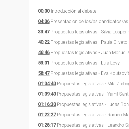
00:00
Introducción al debate
04:06
Presentación de los/as candidatos/as
33:47
Propuestas legislativas - Silvia Lospen
40:22
Propuestas legislativas - Paula Oliveto
46:46
Propuestas legislativas - Juan Manuel
53:01
Propuestas legislativas - Lula Levy
58:47
Propuestas legislativas - Eva Koutsovit
01:04:40
Propuestas legislativas - Mila Zurbr
01:09:40
Propuestas legislativas - Yamil San
01:16:30
Propuestas legislativas - Lucas Bon
01:22:27
Propuestas legislativas - Ramiro Ma
01:28:17
Propuestas legislativas - Leandro 