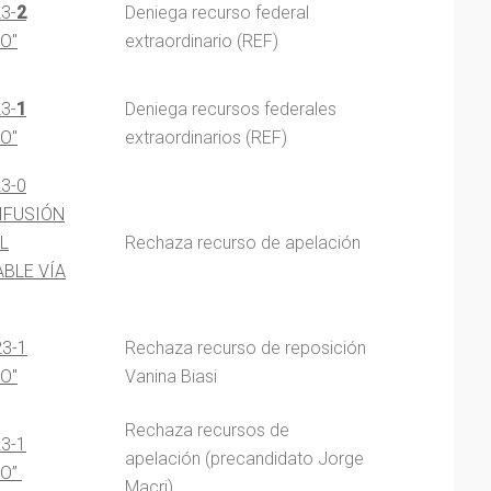
3-
2
Deniega recurso federal
O"
extraordinario (REF)
3-
1
Deniega recursos federales
O"
extraordinarios (REF)
23-0
IFUSIÓN
L
Rechaza recurso de apelación
BLE VÍA
23-1
Rechaza recurso de reposición
O"
Vanina Biasi
Rechaza recursos de
23-1
apelación (precandidato Jorge
IO”
Macri).