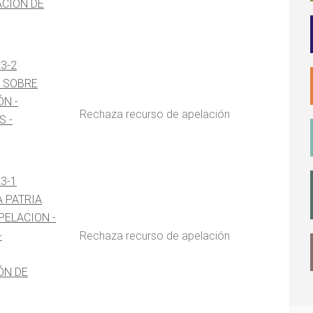
ACIÓN DE
23-2
3 SOBRE
ÓN -
Rechaza recurso de apelación
S -
23-1
A PATRIA
PELACION -
-
Rechaza recurso de apelación
ÓN DE