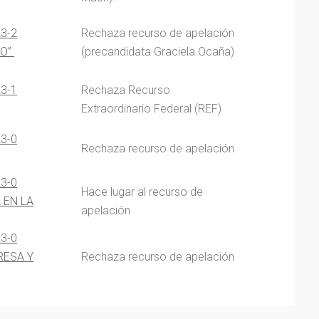
23-2
Rechaza recurso de apelación
IO”
(precandidata Graciela Ocaña)
23-1
Rechaza Recurso
Extraordinario Federal (REF)
23-0
Rechaza recurso de apelación
23-0
Hace lugar al recurso de
 EN LA
apelación
23-0
RESA Y
Rechaza recurso de apelación