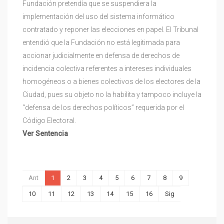
Fundación pretendía que se suspendiera la
implementación del uso del sistema informático
contratado y reponer las elecciones en papel. El Tribunal
entendió que la Fundación no está legitimada para
accionar judicialmente en defensa de derechos de
incidencia colectiva referentes a intereses individuales
homogéneos o a bienes colectivos de los electores de la
Ciudad, pues su objeto no la habilita y tampoco incluye la
“defensa de los derechos políticos” requerida por el
Código Electoral.
Ver Sentencia
Ant
1
2
3
4
5
6
7
8
9
10
11
12
13
14
15
16
Sig